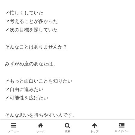
📌忙しくしていた
📌考えることが多かった
📌次の目標を探していた
そんなことはありませんか？
みずがめ座のあなたは、
📌もっと面白いことを知りたい
📌自由に進みたい
📌可能性を広げたい
そんな思いを持ちやすい人です。
でも、未来を見つめる力が強い人ほど、「今ここ」の小さ
メニュー
ホーム
検索
トップ
サイドバー